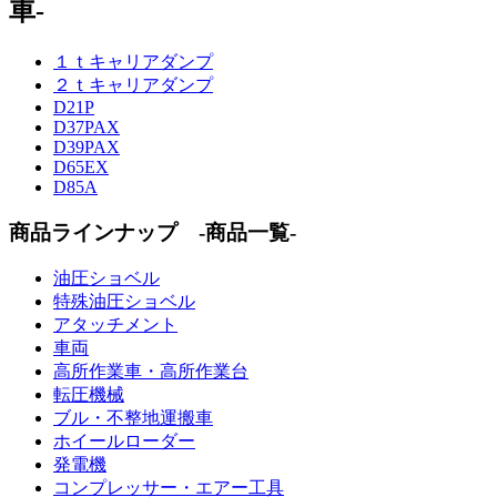
車-
１ｔキャリアダンプ
２ｔキャリアダンプ
D21P
D37PAX
D39PAX
D65EX
D85A
商品ラインナップ -商品一覧-
油圧ショベル
特殊油圧ショベル
アタッチメント
車両
高所作業車・高所作業台
転圧機械
ブル・不整地運搬車
ホイールローダー
発電機
コンプレッサー・エアー工具