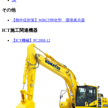
3K
その他
【熱中症対策】WBGT特化型 環境表示器
ICT施工関連機器
【ICT機械】PC200I-12