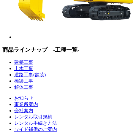
商品ラインナップ -工種一覧-
建築工事
土木工事
道路工事(舗装)
橋梁工事
解体工事
お知らせ
事業所案内
会社案内
レンタル取引規約
レンタル手続き方法
ワイド補償のご案内