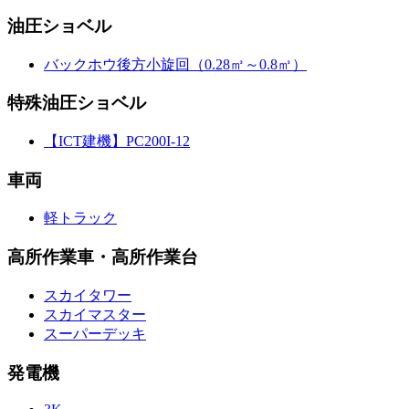
油圧ショベル
バックホウ後方小旋回（0.28㎥～0.8㎥）
特殊油圧ショベル
【ICT建機】PC200I-12
車両
軽トラック
高所作業車・高所作業台
スカイタワー
スカイマスター
スーパーデッキ
発電機